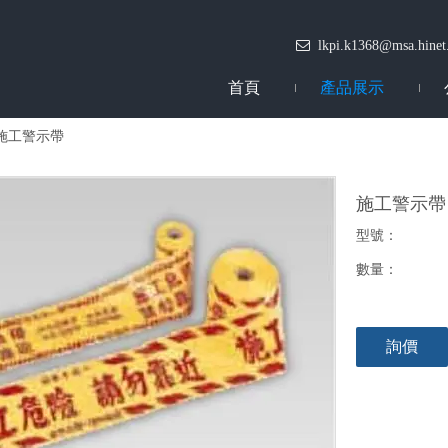

lkpi.k1368@msa.hinet
首頁
產品展示
施工警示帶
施工警示
型號：
數量：
詢價