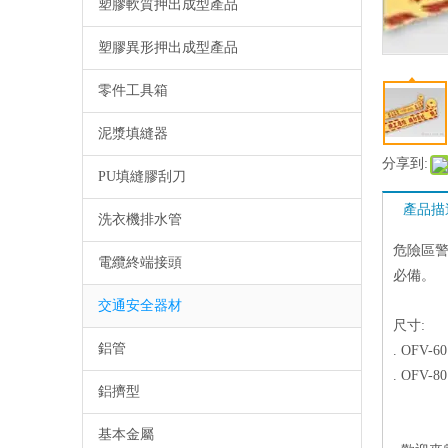
塑膠軟質押出成型產品
塑膠異形押出成型產品
零件工具箱
泥漿填縫器
分享到:
PU填縫膠刮刀
產品描
洗衣機排水管
危險區警
電纜終端接頭
必備。
交通安全器材
尺寸:
鋁管
. OFV-60
. OFV-80
鋁擠型
基本金屬