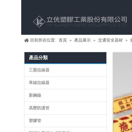
目前所在位置:
首頁
»
產品展示
»
交通安全器材
»
產品分類
三股拉線器
單線拉線器
新鋼線
高壓防護管
塑膠管