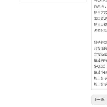
~歡迎來
原產地
銷售方
出口貿易
銷售目
詢價付款方
競爭特
品質優良
交貨迅速
接受獨特
多樣設
接受小額
施工警示
施工警示
上一條: