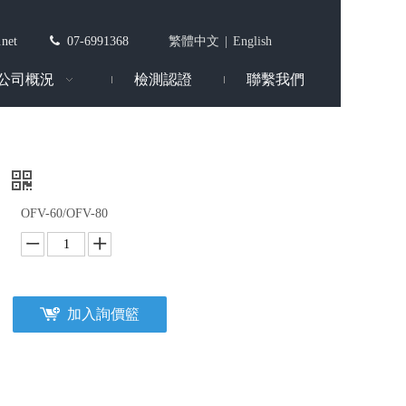
.net

07-6991368
繁體中文
|
English
公司概況
檢測認證
聯繫我們
帶
OFV-60/OFV-80
加入詢價籃