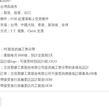
電洽詢~
：台灣高雄市
式：製造、批發、出口
條件：FOB 起運港船上交貨條件
標市場：台灣、中國大陸、香港、新加坡、全球
式：T.T. 電匯、Check 支票
點
：PE製造的施工警示帶
：產能每月3000個，預計交貨期3天
設計或logo：可接受特別設計或LOGO
計：立侊塑膠工業股份有限公司提供施工警示帶的多樣化設計
訂單：立侊塑膠工業股份有限公司可接受詢價最低訂購量為100卷
帶接受進行原廠委託設計製造ODM
帶接受進行原廠委託代工製造OEM