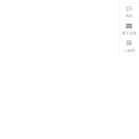
簡訊
電子信箱
二維碼