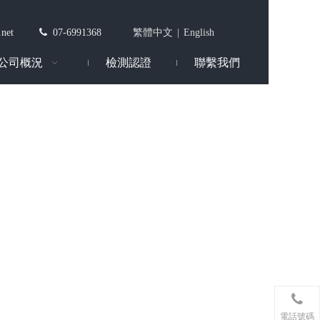
.net

07-6991368
繁體中文
|
English
公司概況
檢測認證
聯繫我們
電話號碼